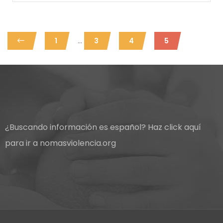
...
1
3
4
5
¿Buscando información es español?
Haz click aquí
para ir a nomasviolencia.org